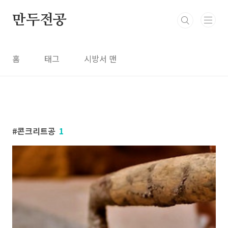
본문 바로가기
만두전공
홈
태그
시방서 맨
콘크리트공
1